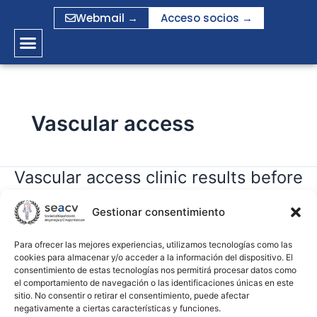
Ir
Webmail →
Acceso socios →
al
contenido
Vascular access
Vascular access clinic results before
Vascular
access
and after implementing a
clinic
Gestionar consentimiento
multidisciplinary approach adding
results
routine Doppler ultrasound
before
Para ofrecer las mejores experiencias, utilizamos tecnologías como las
cookies para almacenar y/o acceder a la información del dispositivo. El
and
consentimiento de estas tecnologías nos permitirá procesar datos como
after
gramirez
el comportamiento de navegación o las identificaciones únicas en este
implementing
sitio. No consentir o retirar el consentimiento, puede afectar
negativamente a ciertas características y funciones.
a
Leer más »