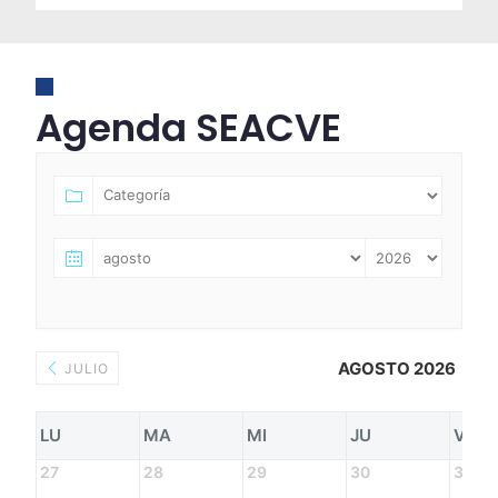
Agenda SEACVE
AGOSTO 2026
JULIO
LU
MA
MI
JU
VI
27
28
29
30
31