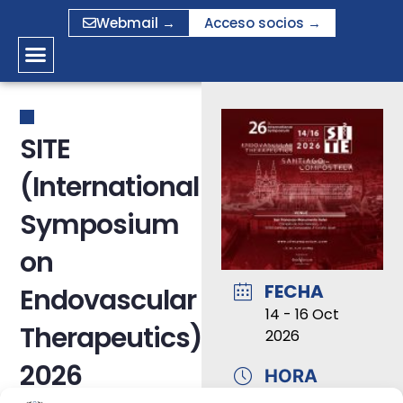
Ir
Webmail →
Acceso socios →
al
contenido
SITE
(International
Symposium
on
FECHA
Endovascular
14 - 16 Oct
Therapeutics)
2026
2026
HORA
Evento de