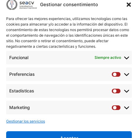
Gestionar consentimiento
todo el día
Más
Para ofrecer las mejores experiencias, utilizamos tecnologías como las
información
cookies para almacenar y/o acceder a la información del dispositivo. El
LOCALIZACIÓN
consentimiento de estas tecnologías nos permitirá procesar datos como
el comportamiento de navegación o las identificaciones únicas en este
Santiago de
sitio. No consentir o retirar el consentimiento, puede afectar
Compostela
negativamente a ciertas características y funciones.
+ Añadir Google Calendar
Funcional
Siempre activo
Preferencias
Exportación + iCal /
Preferen
Outlook
Estadísticas
Estadíst
Marketing
Marketi
Gestionar los servicios