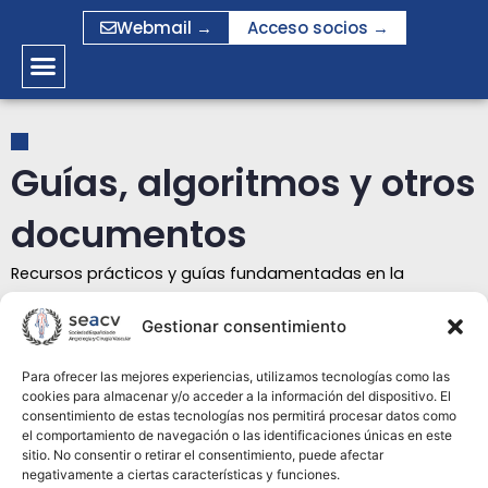
Ir
Webmail →
Acceso socios →
al
contenido
Guías, algoritmos y otros
documentos
Recursos prácticos y guías fundamentadas en la
evidencia actual
Gestionar consentimiento
Algoritmos para el uso de stents en TVP de
Para ofrecer las mejores experiencias, utilizamos tecnologías como las
miembros inferiores
cookies para almacenar y/o acceder a la información del dispositivo. El
Descargar PDF
consentimiento de estas tecnologías nos permitirá procesar datos como
el comportamiento de navegación o las identificaciones únicas en este
sitio. No consentir o retirar el consentimiento, puede afectar
Algoritmos para el uso de stents en TVP de
negativamente a ciertas características y funciones.