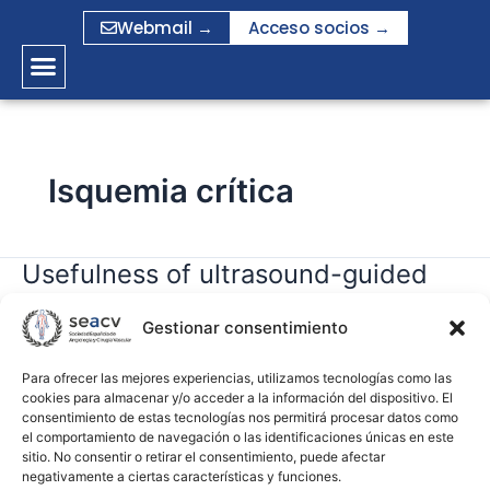
Ir
Webmail →
Acceso socios →
al
contenido
Isquemia crítica
Usefulness of ultrasound-guided
Usefulness
of
tibio-pedal access in patients with
ultrasound-
Gestionar consentimiento
critical limb ischemia
guided
tibio-
Para ofrecer las mejores experiencias, utilizamos tecnologías como las
cookies para almacenar y/o acceder a la información del dispositivo. El
gramirez
pedal
consentimiento de estas tecnologías nos permitirá procesar datos como
access
el comportamiento de navegación o las identificaciones únicas en este
Leer más »
in
sitio. No consentir o retirar el consentimiento, puede afectar
negativamente a ciertas características y funciones.
patients