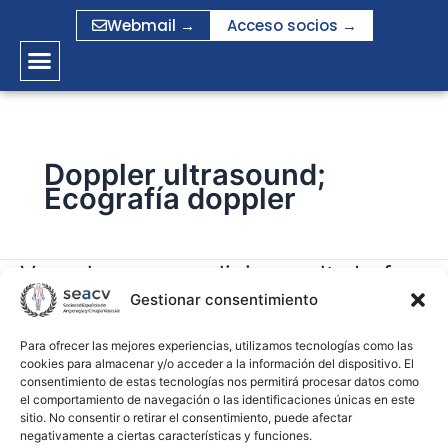
Ir
Webmail →
Acceso socios →
al
contenido
Doppler ultrasound;
Ecografía doppler
Vascular access clinic results before
Vascular
access
Gestionar consentimiento
and after implementing a
clinic
multidisciplinary approach adding
results
Para ofrecer las mejores experiencias, utilizamos tecnologías como las
routine Doppler ultrasound
cookies para almacenar y/o acceder a la información del dispositivo. El
before
consentimiento de estas tecnologías nos permitirá procesar datos como
and
el comportamiento de navegación o las identificaciones únicas en este
after
sitio. No consentir o retirar el consentimiento, puede afectar
gramirez
negativamente a ciertas características y funciones.
implementing