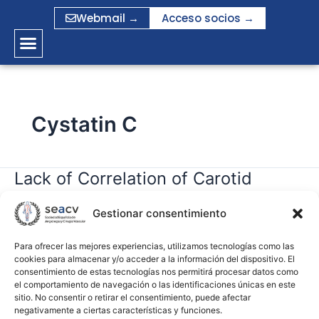
Ir
Webmail →
Acceso socios →
al
contenido
Cystatin C
Lack of Correlation of Carotid
Lack
of
Intima-Media Index and Peripheral
Correlation
Gestionar consentimiento
Artery Disease
of
Carotid
Para ofrecer las mejores experiencias, utilizamos tecnologías como las
cookies para almacenar y/o acceder a la información del dispositivo. El
gramirez
Intima-
consentimiento de estas tecnologías nos permitirá procesar datos como
Media
el comportamiento de navegación o las identificaciones únicas en este
Leer más »
Index
sitio. No consentir o retirar el consentimiento, puede afectar
negativamente a ciertas características y funciones.
and