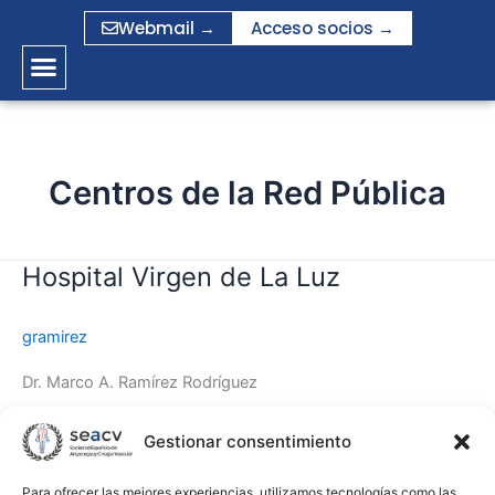
Ir
Webmail →
Acceso socios →
al
contenido
Centros de la Red Pública
Hospital Virgen de La Luz
Hospital
Virgen
de
gramirez
La
Luz
Dr. Marco A. Ramírez Rodríguez
Leer más »
Gestionar consentimiento
Para ofrecer las mejores experiencias, utilizamos tecnologías como las