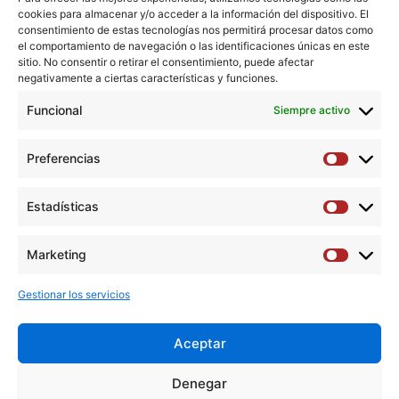
Hospital Álvaro Cunqueiro
Hospital
cookies para almacenar y/o acceder a la información del dispositivo. El
Álvaro
consentimiento de estas tecnologías nos permitirá procesar datos como
el comportamiento de navegación o las identificaciones únicas en este
Cunqueiro
gramirez
sitio. No consentir o retirar el consentimiento, puede afectar
negativamente a ciertas características y funciones.
José Manuel Encisa de SáJorge Vidal ReyBegoña Torrón
Funcional
Siempre activo
CasalCarolina Gallego FerreiroaBelén García
MartínezIgnacio Hernández LahozIrene López ArquilloXián
Preferencias
Fariña CasanovaAmalia Pazos GonzálezJavier Fernández
Preferen
Lorenzo
Estadísticas
Estadíst
Leer más »
Marketing
Marketi
Gestionar los servicios
←
Anterior
1
…
3
4
Aceptar
Y
F
T
I
L
Denegar