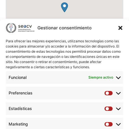
Gestionar consentimiento
Para ofrecer las mejores experiencias, utilizamos tecnologías como las
cookies para almacenar y/o acceder a la información del dispositivo. El
consentimiento de estas tecnologías nos permitirá procesar datos como
el comportamiento de navegación o las identificaciones únicas en este
sitio. No consentir o retirar el consentimiento, puede afectar
negativamente a ciertas características y funciones.
Funcional
Siempre activo
Hospital Virgen de La Luz
Hermandad de Donantes de Sangre, 1
Preferencias
16002
Cuenca
Preferen
España
Estadísticas
Teléfono:
969 179 900
Estadíst
Url:
http://www.hvluz.es/
Marketing
Marketi