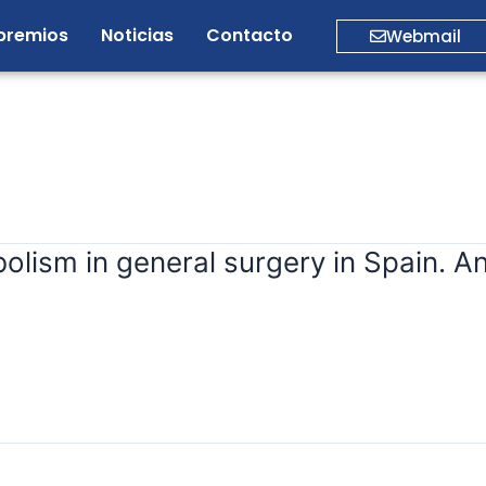
premios
Noticias
Contacto
Webmail
ism in general surgery in Spain. Ana