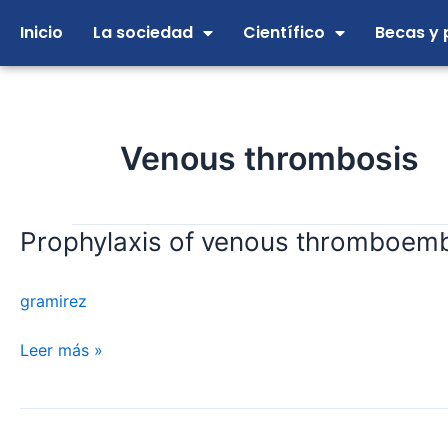
Ir
Inicio
La sociedad
Científico
Becas y 
al
contenido
Venous thrombosis
Prophylaxis of venous thromboembol
Prophylaxis
of
venous
gramirez
thromboembolism
in
Leer más »
general
surgery
in
Spain.