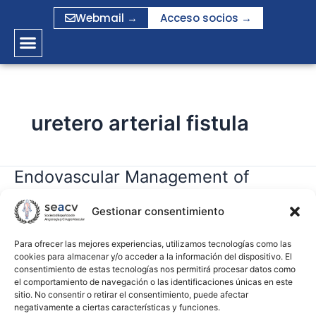
Ir
Webmail →
Acceso socios →
al
contenido
uretero arterial fistula
Endovascular Management of
Endovascular
Management
Ureteroarterial Fistula: Single
of
Gestionar consentimiento
Institution Experience and
Ureteroarterial
Systematic Literature Review
Fistula:
Para ofrecer las mejores experiencias, utilizamos tecnologías como las
cookies para almacenar y/o acceder a la información del dispositivo. El
Single
consentimiento de estas tecnologías nos permitirá procesar datos como
Institution
gramirez
el comportamiento de navegación o las identificaciones únicas en este
Experience
sitio. No consentir o retirar el consentimiento, puede afectar
negativamente a ciertas características y funciones.
and
Leer más »