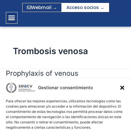
Ir
Webmail →
Acceso socios →
al
contenido
Trombosis venosa
Prophylaxis of venous
Prophylaxis
of
thromboembolism in general
venous
Gestionar consentimiento
surgery in Spain. Analysis of a
thromboembolism
national survey
in
Para ofrecer las mejores experiencias, utilizamos tecnologías como las
cookies para almacenar y/o acceder a la información del dispositivo. El
general
consentimiento de estas tecnologías nos permitirá procesar datos como
surgery
gramirez
el comportamiento de navegación o las identificaciones únicas en este
in
sitio. No consentir o retirar el consentimiento, puede afectar
negativamente a ciertas características y funciones.
Spain.
Leer más »