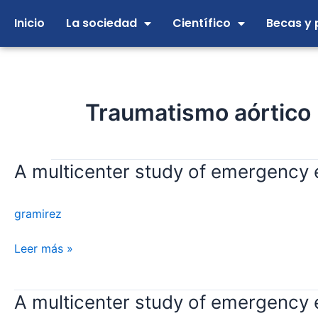
Ir
Inicio
La sociedad
Científico
Becas y 
al
contenido
Traumatismo aórtico
A multicenter study of emergency e
A
multicenter
study
gramirez
of
emergency
Leer más »
endovascular
repair
of
A multicenter study of emergency e
A
the
multicenter