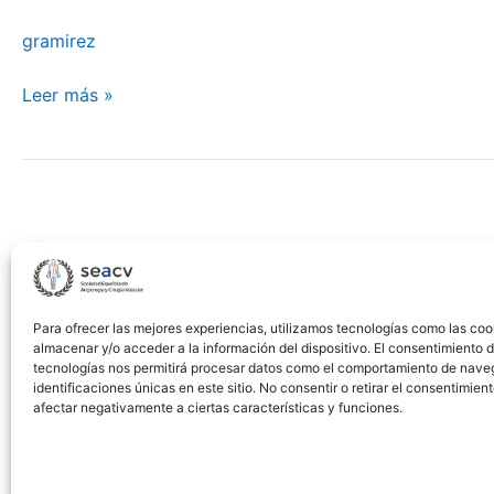
thoracic
study
gramirez
aorta:
of
Indications
emergency
Leer más »
and
endovascular
outcomes
repair
of
the
thoracic
aorta:
indications
and
Para ofrecer las mejores experiencias, utilizamos tecnologías como las coo
outcomes
almacenar y/o acceder a la información del dispositivo. El consentimiento 
tecnologías nos permitirá procesar datos como el comportamiento de nave
identificaciones únicas en este sitio. No consentir o retirar el consentimien
afectar negativamente a ciertas características y funciones.