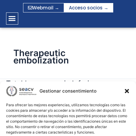
Ir
Webmail →
Acceso socios →
al
contenido
Therapeutic
embolization
Total Laparoscopic Inferior
Total
Laparoscopic
Gestionar consentimiento
Mesenteric Artery Ligation and
Inferior
Direct Sac Puncture Embolization
Mesenteric
Para ofrecer las mejores experiencias, utilizamos tecnologías como las
Technique for Treatment of Type II
cookies para almacenar y/o acceder a la información del dispositivo. El
Artery
consentimiento de estas tecnologías nos permitirá procesar datos como
Endoleak
Ligation
el comportamiento de navegación o las identificaciones únicas en este
and
sitio. No consentir o retirar el consentimiento, puede afectar
negativamente a ciertas características y funciones.
Direct