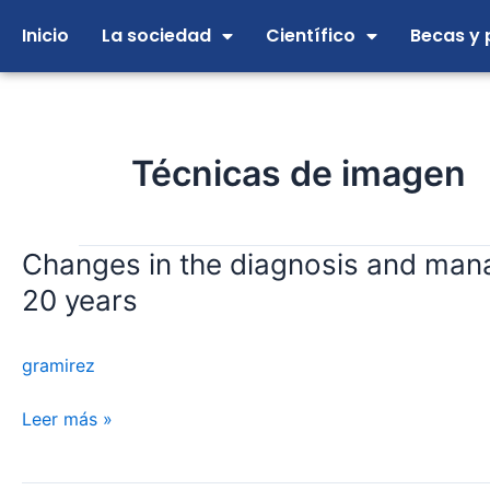
Ir
Inicio
La sociedad
Científico
Becas y 
al
contenido
Técnicas de imagen
Changes in the diagnosis and mana
Changes
in
20 years
the
diagnosis
gramirez
and
management
Leer más »
of
acute
aortic