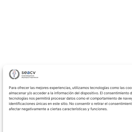
syndrome
and
associated
mortality
in
the
last
20
years
Para ofrecer las mejores experiencias, utilizamos tecnologías como las coo
almacenar y/o acceder a la información del dispositivo. El consentimiento 
tecnologías nos permitirá procesar datos como el comportamiento de nave
identificaciones únicas en este sitio. No consentir o retirar el consentimien
afectar negativamente a ciertas características y funciones.