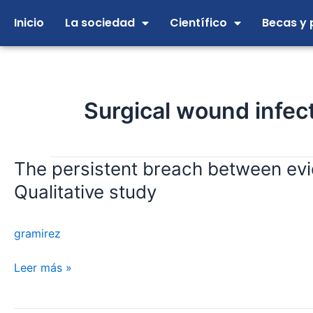
Ir
Inicio
La sociedad
Científico
Becas y 
al
contenido
Surgical wound infec
The persistent breach between evide
The
persistent
Qualitative study
breach
between
gramirez
evidence
and
Leer más »
practice
in
the