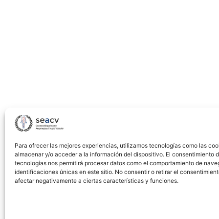
prevention
of
surgical
site
infection.
Qualitative
study
Para ofrecer las mejores experiencias, utilizamos tecnologías como las coo
almacenar y/o acceder a la información del dispositivo. El consentimiento 
tecnologías nos permitirá procesar datos como el comportamiento de nave
identificaciones únicas en este sitio. No consentir o retirar el consentimien
afectar negativamente a ciertas características y funciones.