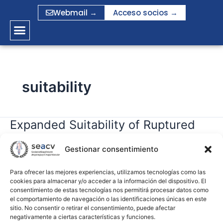
Ir
Webmail →
Acceso socios →
al
contenido
suitability
Expanded Suitability of Ruptured
Expanded
Suitability
Abdominal Aortic Aneurysms for
of
Gestionar consentimiento
Total Endovascular Repair Using the
Ruptured
Endurant Endograft and Heli-FX
Abdominal
Para ofrecer las mejores experiencias, utilizamos tecnologías como las
cookies para almacenar y/o acceder a la información del dispositivo. El
EndoAnchors
Aortic
consentimiento de estas tecnologías nos permitirá procesar datos como
Aneurysms
el comportamiento de navegación o las identificaciones únicas en este
for
sitio. No consentir o retirar el consentimiento, puede afectar
gramirez
negativamente a ciertas características y funciones.
Total