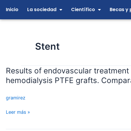
Ir
Inicio
La sociedad
Científico
Becas y 
al
contenido
Stent
Results of endovascular treatment 
Results
of
hemodialysis PTFE grafts. Compara
endovascular
treatment
gramirez
of
venous
Leer más »
anastomotic
stenosis
in