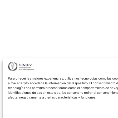
prosthetic
arteriovenous
for
hemodialysis
PTFE
grafts.
Comparative
analysis
between
patent
and
Para ofrecer las mejores experiencias, utilizamos tecnologías como las coo
occluded
almacenar y/o acceder a la información del dispositivo. El consentimiento 
grafts
tecnologías nos permitirá procesar datos como el comportamiento de nave
identificaciones únicas en este sitio. No consentir o retirar el consentimien
afectar negativamente a ciertas características y funciones.