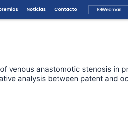
premios
Noticias
Contacto
Webmail
of venous anastomotic stenosis in pr
tive analysis between patent and oc