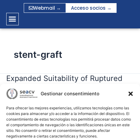
Ir
Webmail →
Acceso socios →
al
contenido
stent-graft
Expanded Suitability of Ruptured
Expanded
Suitability
Abdominal Aortic Aneurysms for
of
Gestionar consentimiento
Total Endovascular Repair Using the
Ruptured
Endurant Endograft and Heli-FX
Abdominal
Para ofrecer las mejores experiencias, utilizamos tecnologías como las
cookies para almacenar y/o acceder a la información del dispositivo. El
EndoAnchors
Aortic
consentimiento de estas tecnologías nos permitirá procesar datos como
Aneurysms
el comportamiento de navegación o las identificaciones únicas en este
for
sitio. No consentir o retirar el consentimiento, puede afectar
gramirez
negativamente a ciertas características y funciones.
Total