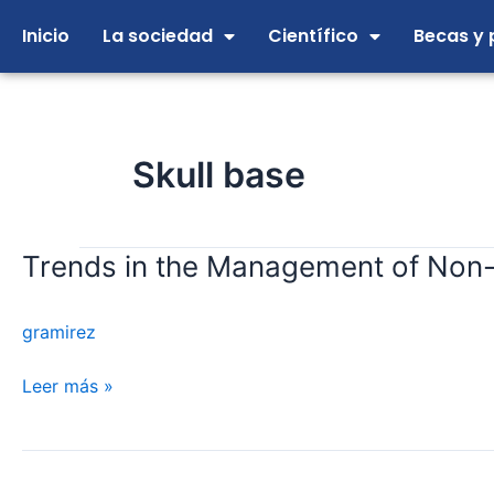
Ir
Inicio
La sociedad
Científico
Becas y 
al
contenido
Skull base
Trends in the Management of Non-
Trends
in
the
gramirez
Management
of
Leer más »
Non-
Vestibular
Skull
Base