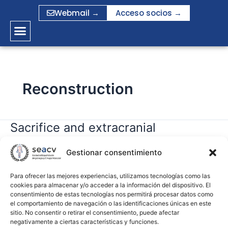
Ir
Webmail →
Acceso socios →
al
contenido
Reconstruction
Sacrifice and extracranial
Sacrifice
and
reconstruction of the common or
extracranial
Gestionar consentimiento
internal carotid artery in advanced
reconstruction
head and neck carcinoma: Review
of
Para ofrecer las mejores experiencias, utilizamos tecnologías como las
cookies para almacenar y/o acceder a la información del dispositivo. El
and meta-analysis
the
consentimiento de estas tecnologías nos permitirá procesar datos como
common
el comportamiento de navegación o las identificaciones únicas en este
or
sitio. No consentir o retirar el consentimiento, puede afectar
gramirez
negativamente a ciertas características y funciones.
internal