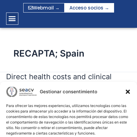
Ir
Webmail →
Acceso socios →
al
contenido
RECAPTA; Spain
Direct health costs and clinical
Direct
health
outcomes of open surgery in
costs
Gestionar consentimiento
patients with abdominal aortic
and
aneurysm in Spain. The RECAPTA
clinical
Para ofrecer las mejores experiencias, utilizamos tecnologías como las
cookies para almacenar y/o acceder a la información del dispositivo. El
study
outcomes
consentimiento de estas tecnologías nos permitirá procesar datos como
of
el comportamiento de navegación o las identificaciones únicas en este
open
sitio. No consentir o retirar el consentimiento, puede afectar
gramirez
negativamente a ciertas características y funciones.
surgery