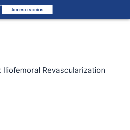
Acceso socios
Iliofemoral Revascularization