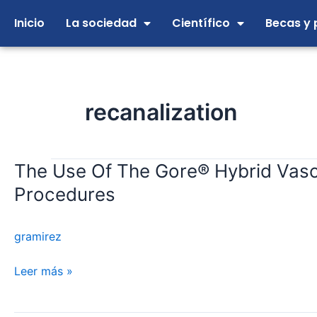
Ir
Inicio
La sociedad
Científico
Becas y 
al
contenido
recanalization
The Use Of The Gore® Hybrid Vascu
The
Use
Procedures
Of
The
gramirez
Gore®
Hybrid
Leer más »
Vascular
Graft
For