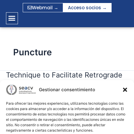
Ir
Webmail →
Acceso socios →
al
contenido
Puncture
Technique to Facilitate Retrograde
Technique
to
Puncture of Mid to Upper Calf Tibial
Facilitate
Gestionar consentimiento
Vessels
Retrograde
Puncture
Para ofrecer las mejores experiencias, utilizamos tecnologías como las
cookies para almacenar y/o acceder a la información del dispositivo. El
gramirez
of
consentimiento de estas tecnologías nos permitirá procesar datos como
Mid
el comportamiento de navegación o las identificaciones únicas en este
Leer más »
to
sitio. No consentir o retirar el consentimiento, puede afectar
negativamente a ciertas características y funciones.
Upper