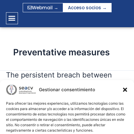
Ir
Webmail →
Acceso socios →
al
contenido
Preventative measures
The persistent breach between
The
persistent
evidence and practice in the
breach
Gestionar consentimiento
prevention of surgical site infection.
between
Qualitative study
evidence
Para ofrecer las mejores experiencias, utilizamos tecnologías como las
cookies para almacenar y/o acceder a la información del dispositivo. El
and
consentimiento de estas tecnologías nos permitirá procesar datos como
practice
gramirez
el comportamiento de navegación o las identificaciones únicas en este
in
sitio. No consentir o retirar el consentimiento, puede afectar
negativamente a ciertas características y funciones.
the
Leer más »