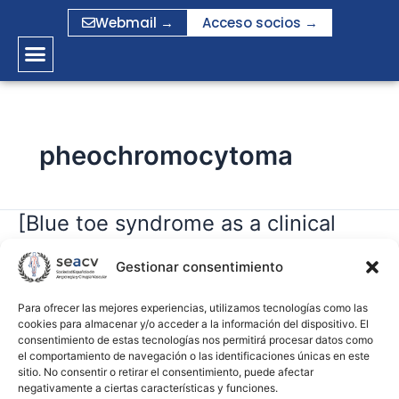
Ir
Webmail →
Acceso socios →
al
contenido
pheochromocytoma
[Blue toe syndrome as a clinical
[Blue
toe
finding of pheochromocytoma]
syndrome
Gestionar consentimiento
as
gramirez
a
Para ofrecer las mejores experiencias, utilizamos tecnologías como las
cookies para almacenar y/o acceder a la información del dispositivo. El
clinical
Leer más »
consentimiento de estas tecnologías nos permitirá procesar datos como
finding
el comportamiento de navegación o las identificaciones únicas en este
of
sitio. No consentir o retirar el consentimiento, puede afectar
negativamente a ciertas características y funciones.
pheochromocytoma]