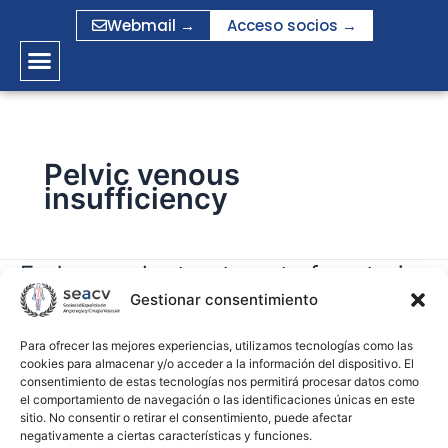
Ir
Webmail →
Acceso socios →
al
contenido
Pelvic venous
insufficiency
Endovascular treatment of posterior
Endovascular
treatment
Gestionar consentimiento
nutcracker syndrome with a new
of
autoexpandable stent
posterior
Para ofrecer las mejores experiencias, utilizamos tecnologías como las
cookies para almacenar y/o acceder a la información del dispositivo. El
nutcracker
consentimiento de estas tecnologías nos permitirá procesar datos como
gramirez
syndrome
el comportamiento de navegación o las identificaciones únicas en este
with
sitio. No consentir o retirar el consentimiento, puede afectar
Leer más »
negativamente a ciertas características y funciones.
a