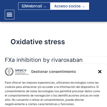
Ir
Webmail →
Acceso socios →
al
contenido
Oxidative stress
FXa inhibition by rivaroxaban
FXa
inhibition
modifies mechanisms associated
by
Gestionar consentimiento
with the pathogenesis of human
rivaroxaban
abdominal aortic aneurysms
modifies
Para ofrecer las mejores experiencias, utilizamos tecnologías como las
cookies para almacenar y/o acceder a la información del dispositivo. El
mechanisms
consentimiento de estas tecnologías nos permitirá procesar datos como
associated
gramirez
el comportamiento de navegación o las identificaciones únicas en este
with
sitio. No consentir o retirar el consentimiento, puede afectar
negativamente a ciertas características y funciones.
the
Leer más »