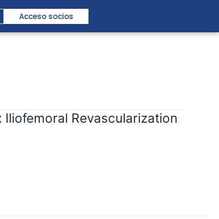
Acceso socios
Iliofemoral Revascularization