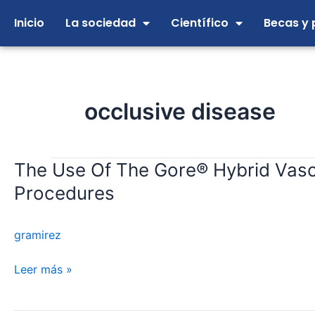
Ir
Inicio
La sociedad
Científico
Becas y 
al
contenido
occlusive disease
The Use Of The Gore® Hybrid Vascu
The
Use
Procedures
Of
The
gramirez
Gore®
Hybrid
Leer más »
Vascular
Graft
For