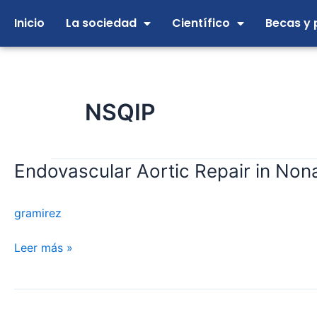
Ir
Inicio
La sociedad
Científico
Becas y 
al
contenido
NSQIP
Endovascular Aortic Repair in Non
Endovascular
Aortic
Repair
gramirez
in
Nonagenarian
Leer más »
Patients