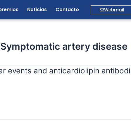
premios
Noticias
Contacto
Webmail
n Symptomatic artery disease
r events and anticardiolipin antibod