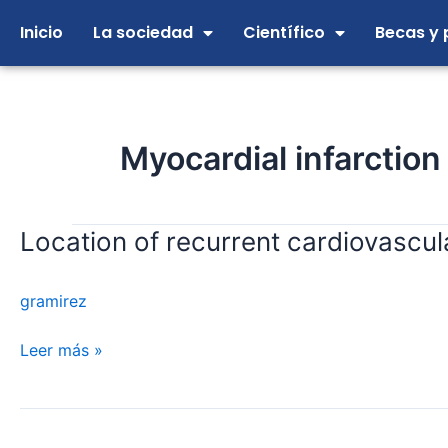
Ir
Inicio
La sociedad
Científico
Becas y 
al
contenido
Myocardial infarctio
Location of recurrent cardiovascula
Location
of
recurrent
gramirez
cardiovascular
events
Leer más »
and
anticardiolipin
antibodies