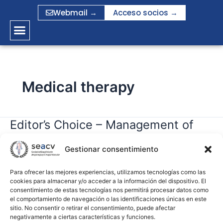
Ir
Webmail →
Acceso socios →
al
contenido
Medical therapy
Editor’s Choice – Management of
Editor’s
Choice
Atherosclerotic Carotid and
–
Gestionar consentimiento
Vertebral Artery Disease: 2017
Management
Clinical Practice Guidelines of the
of
Para ofrecer las mejores experiencias, utilizamos tecnologías como las
cookies para almacenar y/o acceder a la información del dispositivo. El
European Society for Vascular
Atherosclerotic
consentimiento de estas tecnologías nos permitirá procesar datos como
Carotid
Surgery (ESVS)
el comportamiento de navegación o las identificaciones únicas en este
and
sitio. No consentir o retirar el consentimiento, puede afectar
negativamente a ciertas características y funciones.
Vertebral