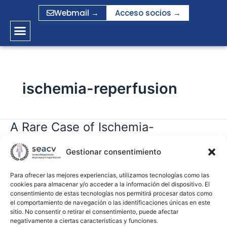
Ir
Webmail →
Acceso socios →
al
contenido
ischemia-reperfusion
A Rare Case of Ischemia-
A
Rare
Reperfusion Injury After Mesenteric
Case
Gestionar consentimiento
Revascularization
of
Ischemia-
Para ofrecer las mejores experiencias, utilizamos tecnologías como las
cookies para almacenar y/o acceder a la información del dispositivo. El
gramirez
Reperfusion
consentimiento de estas tecnologías nos permitirá procesar datos como
Injury
el comportamiento de navegación o las identificaciones únicas en este
Leer más »
After
sitio. No consentir o retirar el consentimiento, puede afectar
negativamente a ciertas características y funciones.
Mesenteric