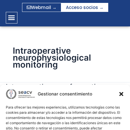
Ir
Webmail →
Acceso socios →
al
contenido
Intraoperative
neurophysiological
monitoring
Intraoperative care for aortic
Intraoperative
care
Gestionar consentimiento
surgery using circulatory arrest
for
aortic
Para ofrecer las mejores experiencias, utilizamos tecnologías como las
gramirez
cookies para almacenar y/o acceder a la información del dispositivo. El
surgery
consentimiento de estas tecnologías nos permitirá procesar datos como
using
el comportamiento de navegación o las identificaciones únicas en este
Leer más »
circulatory
sitio. No consentir o retirar el consentimiento, puede afectar