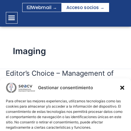
Ir
Webmail →
Acceso socios →
al
contenido
Imaging
Editor’s Choice – Management of
Editor’s
Choice
Atherosclerotic Carotid and
–
Gestionar consentimiento
Vertebral Artery Disease: 2017
Management
Clinical Practice Guidelines of the
of
Para ofrecer las mejores experiencias, utilizamos tecnologías como las
cookies para almacenar y/o acceder a la información del dispositivo. El
European Society for Vascular
Atherosclerotic
consentimiento de estas tecnologías nos permitirá procesar datos como
Carotid
Surgery (ESVS)
el comportamiento de navegación o las identificaciones únicas en este
and
sitio. No consentir o retirar el consentimiento, puede afectar
negativamente a ciertas características y funciones.
Vertebral