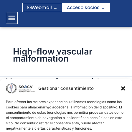
Ir
Webmail →
Acceso socios →
al
contenido
High-flow vascular
malformation
Management of extracranial
Management
of
Gestionar consentimiento
arteriovenous malformations of the
extracranial
head and neck
arteriovenous
Para ofrecer las mejores experiencias, utilizamos tecnologías como las
cookies para almacenar y/o acceder a la información del dispositivo. El
malformations
consentimiento de estas tecnologías nos permitirá procesar datos como
gramirez
of
el comportamiento de navegación o las identificaciones únicas en este
the
sitio. No consentir o retirar el consentimiento, puede afectar
Leer más »
negativamente a ciertas características y funciones.
head