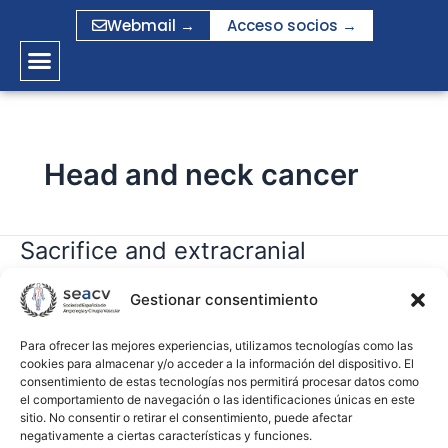
Ir
Webmail →
Acceso socios →
al
contenido
Head and neck cancer
Sacrifice and extracranial
Sacrifice
and
reconstruction of the common or
extracranial
Gestionar consentimiento
internal carotid artery in advanced
reconstruction
head and neck carcinoma: Review
of
Para ofrecer las mejores experiencias, utilizamos tecnologías como las
cookies para almacenar y/o acceder a la información del dispositivo. El
and meta-analysis
the
consentimiento de estas tecnologías nos permitirá procesar datos como
common
el comportamiento de navegación o las identificaciones únicas en este
or
sitio. No consentir o retirar el consentimiento, puede afectar
gramirez
negativamente a ciertas características y funciones.
internal