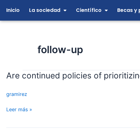
Ir
Inicio
La sociedad
Científico
Becas y 
al
contenido
follow-up
Are continued policies of prioritiz
Are
continued
policies
gramirez
of
prioritizing
Leer más »
native
vascular
access
in