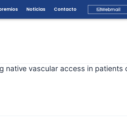
premios
Noticias
Contacto
Webmail
ing native vascular access in patient