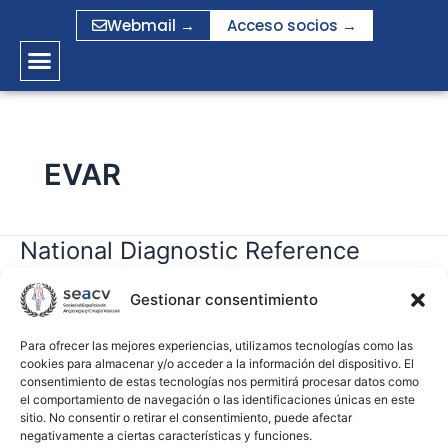
Ir
Webmail →
Acceso socios →
al
contenido
EVAR
National Diagnostic Reference
National
Diagnostic
Levels for Endovascular Aneurysm
Reference
Gestionar consentimiento
Repair and Optimisation Strategies
Levels
for
Para ofrecer las mejores experiencias, utilizamos tecnologías como las
cookies para almacenar y/o acceder a la información del dispositivo. El
gramirez
Endovascular
consentimiento de estas tecnologías nos permitirá procesar datos como
Aneurysm
el comportamiento de navegación o las identificaciones únicas en este
Leer más »
Repair
sitio. No consentir o retirar el consentimiento, puede afectar
negativamente a ciertas características y funciones.
and