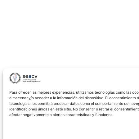
prosthetic
arteriovenous
for
hemodialysis
PTFE
grafts.
Comparative
analysis
between
patent
and
Para ofrecer las mejores experiencias, utilizamos tecnologías como las coo
occluded
almacenar y/o acceder a la información del dispositivo. El consentimiento 
grafts
tecnologías nos permitirá procesar datos como el comportamiento de nave
identificaciones únicas en este sitio. No consentir o retirar el consentimien
afectar negativamente a ciertas características y funciones.