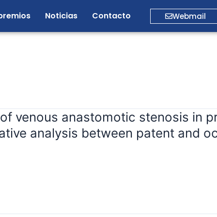
premios
Noticias
Contacto
Webmail
of venous anastomotic stenosis in pr
tive analysis between patent and oc