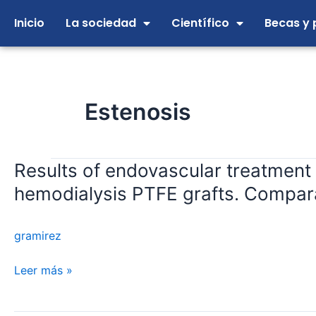
Ir
Inicio
La sociedad
Científico
Becas y 
al
contenido
Estenosis
Results of endovascular treatment 
Results
of
hemodialysis PTFE grafts. Compara
endovascular
treatment
gramirez
of
venous
Leer más »
anastomotic
stenosis
in