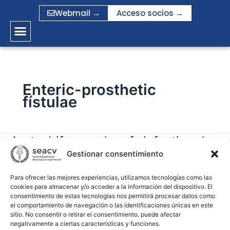
Ir
Webmail →
Acceso socios →
al
contenido
Enteric-prosthetic
fístulae
Aorto-bifermoral grafs infection due
Aorto-
bifermoral
Gestionar consentimiento
to Candida parapsilosis. An unusual
grafs
pathogen
infection
Para ofrecer las mejores experiencias, utilizamos tecnologías como las
cookies para almacenar y/o acceder a la información del dispositivo. El
due
consentimiento de estas tecnologías nos permitirá procesar datos como
gramirez
to
el comportamiento de navegación o las identificaciones únicas en este
Candida
sitio. No consentir o retirar el consentimiento, puede afectar
Leer más »
negativamente a ciertas características y funciones.
parapsilosis.