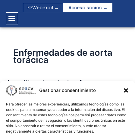
Ir
Webmail →
Acceso socios →
al
contenido
Enfermedades de aorta
torácica
A multicenter study of emergency
A
multicenter
Gestionar consentimiento
endovascular repair of the thoracic
study
aorta: Indications and outcomes
of
Para ofrecer las mejores experiencias, utilizamos tecnologías como las
cookies para almacenar y/o acceder a la información del dispositivo. El
emergency
consentimiento de estas tecnologías nos permitirá procesar datos como
gramirez
endovascular
el comportamiento de navegación o las identificaciones únicas en este
repair
sitio. No consentir o retirar el consentimiento, puede afectar
Leer más »
negativamente a ciertas características y funciones.
of