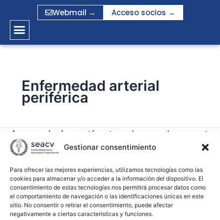
Ir
Webmail →
Acceso socios →
al
contenido
Enfermedad arterial
periférica
Anaemia in patients who underwent
Anaemia
in
Gestionar consentimiento
vascular surgery: a significant
patients
predictor of amputation and death
who
Para ofrecer las mejores experiencias, utilizamos tecnologías como las
cookies para almacenar y/o acceder a la información del dispositivo. El
underwent
consentimiento de estas tecnologías nos permitirá procesar datos como
gramirez
vascular
el comportamiento de navegación o las identificaciones únicas en este
surgery:
sitio. No consentir o retirar el consentimiento, puede afectar
Leer más »
negativamente a ciertas características y funciones.
a