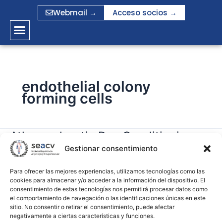
Ir
Webmail →
Acceso socios →
al
contenido
endothelial colony
forming cells
Atherosclerotic Pre-Conditioning
Atherosclerotic
Pre-
Gestionar consentimiento
Affects the Paracrine Role of
Conditioning
Circulating Angiogenic Cells Ex-Vivo
Affects
Para ofrecer las mejores experiencias, utilizamos tecnologías como las
cookies para almacenar y/o acceder a la información del dispositivo. El
the
consentimiento de estas tecnologías nos permitirá procesar datos como
gramirez
Paracrine
el comportamiento de navegación o las identificaciones únicas en este
Role
sitio. No consentir o retirar el consentimiento, puede afectar
Leer más »
negativamente a ciertas características y funciones.
of