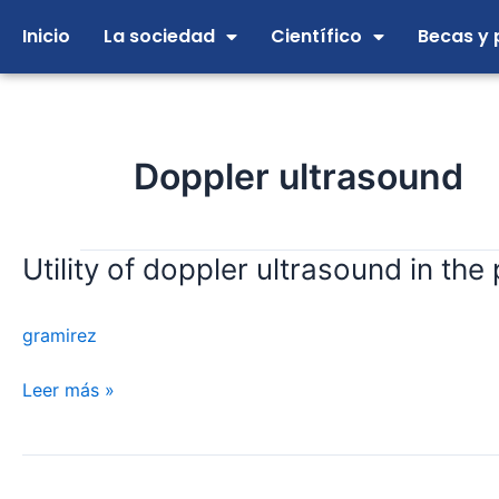
Ir
Inicio
La sociedad
Científico
Becas y 
al
contenido
Doppler ultrasound
Utility of doppler ultrasound in th
Utility
of
doppler
gramirez
ultrasound
in
Leer más »
the
preoperative
evaluation
of