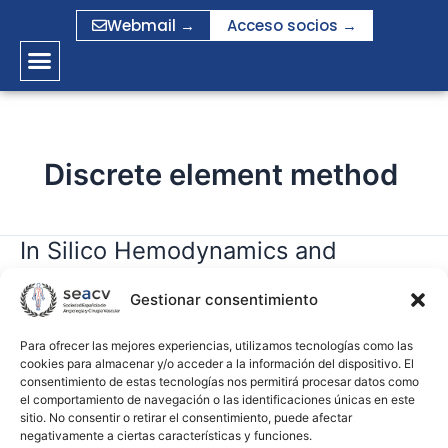
Ir
Webmail →
Acceso socios →
al
contenido
Discrete element method
In Silico Hemodynamics and
In
Silico
Filtering Evaluation of a Commercial
Hemodynamics
Gestionar consentimiento
Embolic Protection Device
and
Filtering
Para ofrecer las mejores experiencias, utilizamos tecnologías como las
cookies para almacenar y/o acceder a la información del dispositivo. El
gramirez
Evaluation
consentimiento de estas tecnologías nos permitirá procesar datos como
of
el comportamiento de navegación o las identificaciones únicas en este
Leer más »
a
sitio. No consentir o retirar el consentimiento, puede afectar
negativamente a ciertas características y funciones.
Commercial