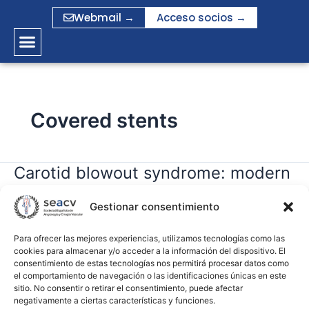
Ir
Webmail →
Acceso socios →
al
contenido
Covered stents
Carotid blowout syndrome: modern
Carotid
blowout
trends in management
syndrome:
Gestionar consentimiento
modern
gramirez
trends
Para ofrecer las mejores experiencias, utilizamos tecnologías como las
cookies para almacenar y/o acceder a la información del dispositivo. El
in
Leer más »
consentimiento de estas tecnologías nos permitirá procesar datos como
management
el comportamiento de navegación o las identificaciones únicas en este
sitio. No consentir o retirar el consentimiento, puede afectar
negativamente a ciertas características y funciones.