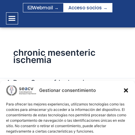
Ir
Webmail →
Acceso socios →
al
contenido
chronic mesenteric
ischemia
A Rare Case of Ischemia-
A
Rare
Gestionar consentimiento
Reperfusion Injury After Mesenteric
Case
Revascularization
of
Para ofrecer las mejores experiencias, utilizamos tecnologías como las
cookies para almacenar y/o acceder a la información del dispositivo. El
Ischemia-
consentimiento de estas tecnologías nos permitirá procesar datos como
gramirez
Reperfusion
el comportamiento de navegación o las identificaciones únicas en este
Injury
sitio. No consentir o retirar el consentimiento, puede afectar
Leer más »
negativamente a ciertas características y funciones.
After