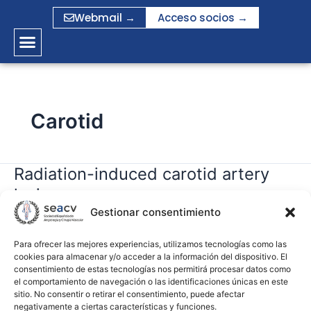
Ir
Webmail →
Acceso socios →
al
contenido
Carotid
Radiation-induced carotid artery
Radiation-
induced
lesions
carotid
Gestionar consentimiento
artery
gramirez
lesions
Para ofrecer las mejores experiencias, utilizamos tecnologías como las
cookies para almacenar y/o acceder a la información del dispositivo. El
Leer más »
consentimiento de estas tecnologías nos permitirá procesar datos como
el comportamiento de navegación o las identificaciones únicas en este
sitio. No consentir o retirar el consentimiento, puede afectar
negativamente a ciertas características y funciones.
Editor’s