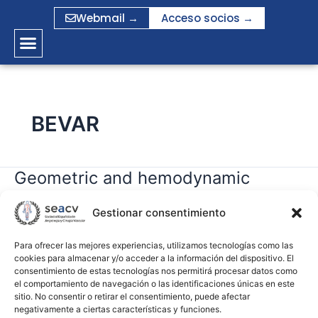
Ir
Webmail →
Acceso socios →
al
contenido
BEVAR
Geometric and hemodynamic
Geometric
and
analysis of fenestrated and
hemodynamic
Gestionar consentimiento
multibranched aortic endografts
analysis
of
Para ofrecer las mejores experiencias, utilizamos tecnologías como las
cookies para almacenar y/o acceder a la información del dispositivo. El
gramirez
fenestrated
consentimiento de estas tecnologías nos permitirá procesar datos como
and
el comportamiento de navegación o las identificaciones únicas en este
Leer más »
multibranched
sitio. No consentir o retirar el consentimiento, puede afectar
negativamente a ciertas características y funciones.
aortic